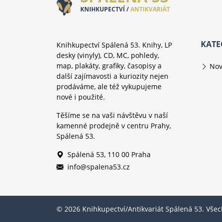
KNIHKUPECTVÍ /
ANTIKVARIÁT
KATE
Knihkupectví Spálená 53. Knihy, LP
desky (vinyly), CD, MC, pohledy,
map, plakáty, grafiky, časopisy a
Nov
další zajímavosti a kuriozity nejen
prodáváme, ale též vykupujeme
nové i použité.
Těšíme se na vaši návštěvu v naší
kamenné prodejně v centru Prahy,
Spálená 53.
Spálená 53, 110 00 Praha
info@spalena53.cz
© 2026 Knihkupectví/Antikvariát Spálená 53. Vše