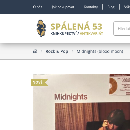
O nás
Jak nakupovat
Kontakty
Blog
Výk
SPÁLENÁ 53
KNIHKUPECTVÍ /
ANTIKVARIÁT
Rock & Pop
Midnights (blood moon)
NOVÉ