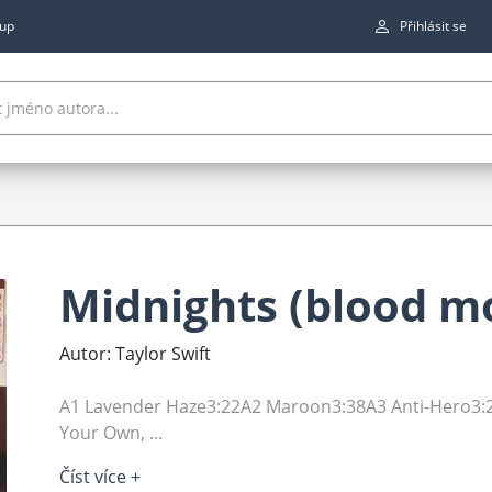
up
Přihlásit se
Midnights (blood m
Autor: Taylor Swift
A1 Lavender Haze3:22A2 Maroon3:38A3 Anti-Hero3:
Your Own, ...
Číst více +