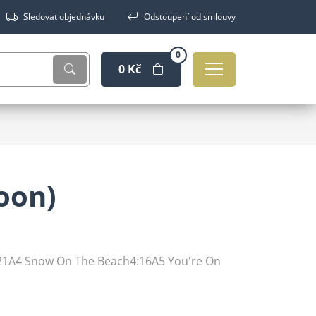
Sledovat objednávku
Odstoupení od smlouvy
0
0 Kč
oon)
21A4 Snow On The Beach4:16A5 You're On