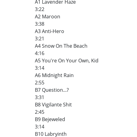
A1 Lavender Haze
3:22
A2 Maroon
3:38
A3 Anti-Hero
3:21
A4 Snow On The Beach
4:16
A5 You're On Your Own, Kid
3:14
A6 Midnight Rain
2:55
B7 Question...?
3:31
B8 Vigilante Shit
2:45
B9 Bejeweled
3:14
B10 Labryinth