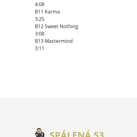
4:08
B11 Karma
3:25
B12 Sweet Nothing
3:08
B13 Mastermind
3:11
SPÁLENÁ 53