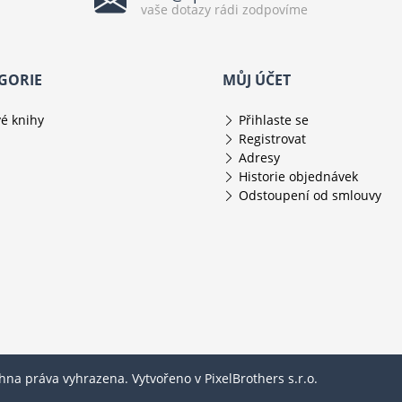
vaše dotazy rádi zodpovíme
GORIE
MŮJ ÚČET
é knihy
Přihlaste se
Registrovat
Adresy
Historie objednávek
Odstoupení od smlouvy
chna práva vyhrazena. Vytvořeno v
PixelBrothers s.r.o.