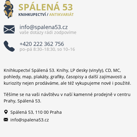
SPÁLENÁ 53
KNIHKUPECTVÍ /
ANTIKVARIÁT
info@spalena53.cz
vaše dotazy rádi zodpovíme
+420 222 362 756
po–pá 8:30–18:30, so 10–16
Knihkupectví Spálená 53. Knihy, LP desky (vinyly), CD, MC,
pohledy, map, plakáty, grafiky, časopisy a další zajímavosti a
kuriozity nejen prodáváme, ale též vykupujeme nové i použité.
Těšíme se na vaši návštěvu v naší kamenné prodejně v centru
Prahy, Spálená 53.
Spálená 53, 110 00 Praha
info@spalena53.cz