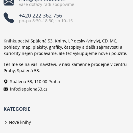
vaše dotazy rádi zodpovíme
+420 222 362 756
po–pá 8:30–18:30, so 10–16
Knihkupectví Spálená 53. Knihy, LP desky (vinyly), CD, MC,
pohledy, map, plakáty, grafiky, časopisy a další zajímavosti a
kuriozity nejen prodáváme, ale též vykupujeme nové i použité.
Těšíme se na vaši návštěvu v naší kamenné prodejně v centru
Prahy, Spálená 53.
Spálená 53, 110 00 Praha
info@spalena53.cz
KATEGORIE
Nové knihy