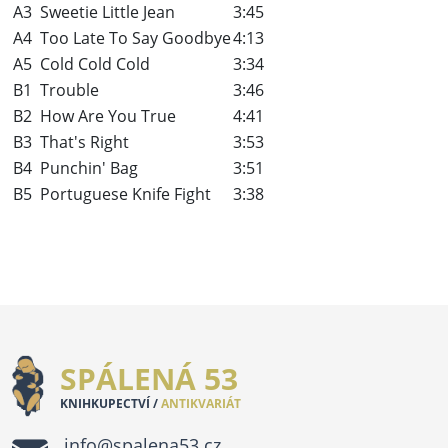
A3
Sweetie Little Jean
3:45
A4
Too Late To Say Goodbye
4:13
A5
Cold Cold Cold
3:34
B1
Trouble
3:46
B2
How Are You True
4:41
B3
That's Right
3:53
B4
Punchin' Bag
3:51
B5
Portuguese Knife Fight
3:38
SPÁLENÁ 53
KNIHKUPECTVÍ /
ANTIKVARIÁT
info@spalena53.cz