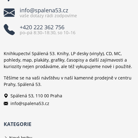
info@spalena53.cz
vaše dotazy rádi zodpovíme
+420 222 362 756
po–pá 8:30–18:30, so 10–16
Knihkupectví Spálená 53. Knihy, LP desky (vinyly), CD, MC,
pohledy, map, plakáty, grafiky, časopisy a další zajímavosti a
kuriozity nejen prodáváme, ale též vykupujeme nové i použité.
Těšíme se na vaši návštěvu v naší kamenné prodejně v centru
Prahy, Spálená 53.
Spálená 53, 110 00 Praha
info@spalena53.cz
KATEGORIE
Nové knihy