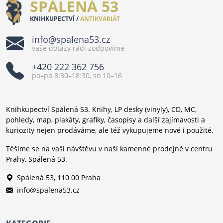
SPÁLENÁ 53
KNIHKUPECTVÍ /
ANTIKVARIÁT
info@spalena53.cz
vaše dotazy rádi zodpovíme
+420 222 362 756
po–pá 8:30–18:30, so 10–16
Knihkupectví Spálená 53. Knihy, LP desky (vinyly), CD, MC,
pohledy, map, plakáty, grafiky, časopisy a další zajímavosti a
kuriozity nejen prodáváme, ale též vykupujeme nové i použité.
Těšíme se na vaši návštěvu v naší kamenné prodejně v centru
Prahy, Spálená 53.
Spálená 53, 110 00 Praha
info@spalena53.cz