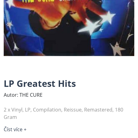
LP Greatest Hits
Autor: THE CURE
2 x Vinyl, LP, Compilation, Reissue, Remastered, 180
Gram
Číst více +