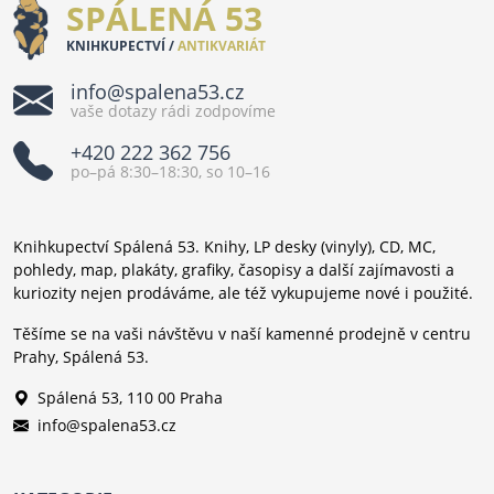
SPÁLENÁ 53
KNIHKUPECTVÍ /
ANTIKVARIÁT
info@spalena53.cz
vaše dotazy rádi zodpovíme
+420 222 362 756
po–pá 8:30–18:30, so 10–16
Knihkupectví Spálená 53. Knihy, LP desky (vinyly), CD, MC,
pohledy, map, plakáty, grafiky, časopisy a další zajímavosti a
kuriozity nejen prodáváme, ale též vykupujeme nové i použité.
Těšíme se na vaši návštěvu v naší kamenné prodejně v centru
Prahy, Spálená 53.
Spálená 53, 110 00 Praha
info@spalena53.cz