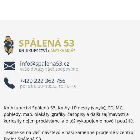
SPÁLENÁ 53
KNIHKUPECTVÍ /
ANTIKVARIÁT
info@spalena53.cz
vaše dotazy rádi zodpovíme
+420 222 362 756
po–pá 8:30–18:30, so 10–16
Knihkupectví Spálená 53. Knihy, LP desky (vinyly), CD, MC,
pohledy, map, plakáty, grafiky, časopisy a další zajímavosti a
kuriozity nejen prodáváme, ale též vykupujeme nové i použité.
Těšíme se na vaši návštěvu v naší kamenné prodejně v centru
Prahy, Spálená 53.