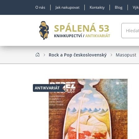
O nás
Jak nakupovat
Kontakty
Blog
Výk
SPÁLENÁ 53
KNIHKUPECTVÍ /
ANTIKVARIÁT
Rock a Pop československý
Masopust
ANTIKVARIÁT