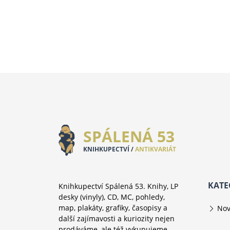
SPÁLENÁ 53
KNIHKUPECTVÍ /
ANTIKVARIÁT
KATE
Knihkupectví Spálená 53. Knihy, LP
desky (vinyly), CD, MC, pohledy,
map, plakáty, grafiky, časopisy a
Nov
další zajímavosti a kuriozity nejen
prodáváme, ale též vykupujeme