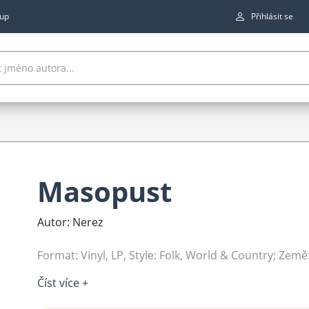
up
Přihlásit se
Masopust
Autor: Nerez
Format: Vinyl, LP, Style: Folk, World & Country; Země
Číst více +