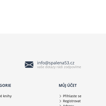
info@spalena53.cz
vaše dotazy rádi zodpovíme
GORIE
MŮJ ÚČET
é knihy
Přihlaste se
Registrovat
Adresy