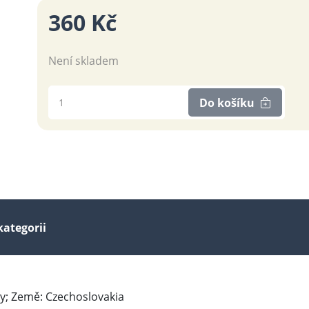
360 Kč
Není skladem
Do košíku
kategorii
try; Země: Czechoslovakia