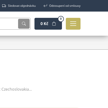
Sledovat objednávku
Odstoupení od smlouvy
0
0 Kč
: Czechoslovakia...