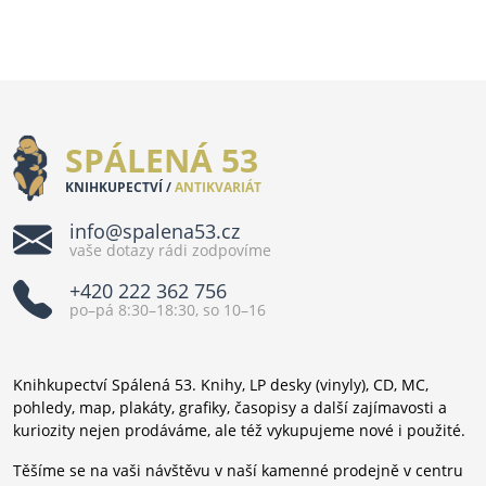
SPÁLENÁ 53
KNIHKUPECTVÍ /
ANTIKVARIÁT
info@spalena53.cz
vaše dotazy rádi zodpovíme
+420 222 362 756
po–pá 8:30–18:30, so 10–16
Knihkupectví Spálená 53. Knihy, LP desky (vinyly), CD, MC,
pohledy, map, plakáty, grafiky, časopisy a další zajímavosti a
kuriozity nejen prodáváme, ale též vykupujeme nové i použité.
Těšíme se na vaši návštěvu v naší kamenné prodejně v centru