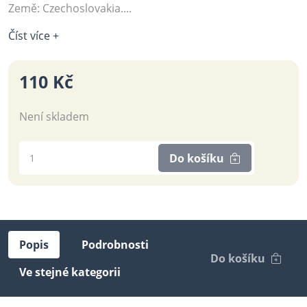
Země: Czechoslovakia....
Číst více +
110 Kč
Není skladem
Do košíku
Popis
Podrobnosti
Do košíku
Ve stejné kategorii