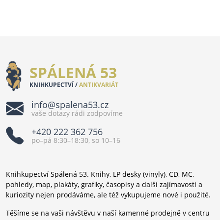
SPÁLENÁ 53
KNIHKUPECTVÍ /
ANTIKVARIÁT
info@spalena53.cz
vaše dotazy rádi zodpovíme
+420 222 362 756
po–pá 8:30–18:30, so 10–16
Knihkupectví Spálená 53. Knihy, LP desky (vinyly), CD, MC,
pohledy, map, plakáty, grafiky, časopisy a další zajímavosti a
kuriozity nejen prodáváme, ale též vykupujeme nové i použité.
Těšíme se na vaši návštěvu v naší kamenné prodejně v centru