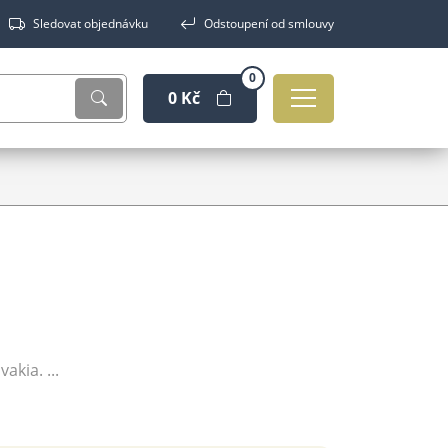
Sledovat objednávku
Odstoupení od smlouvy
0
0 Kč
akia. ...