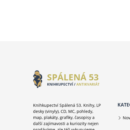
SPÁLENÁ 53
KNIHKUPECTVÍ /
ANTIKVARIÁT
KATE
Knihkupectví Spálená 53. Knihy, LP
desky (vinyly), CD, MC, pohledy,
map, plakáty, grafiky, časopisy a
Nov
další zajímavosti a kuriozity nejen
prodáváme, ale též vykupujeme