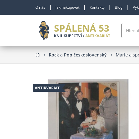
O nás
Jak nakupovat
Kontakty
Blog
Výk
SPÁLENÁ 53
KNIHKUPECTVÍ /
ANTIKVARIÁT
Rock a Pop československý
Marie a spo
ANTIKVARIÁT