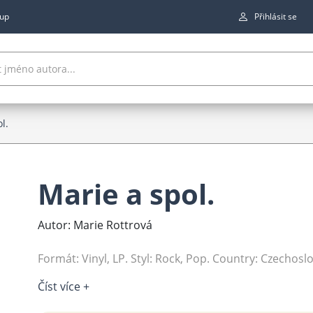
up
Přihlásit se
l.
Marie a spol.
Autor: Marie Rottrová
Formát: Vinyl, LP. Styl: Rock, Pop. Country: Czechoslov
Číst více +