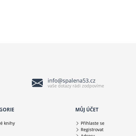
info@spalena53.cz
vaše dotazy rádi zodpovíme
GORIE
MŮJ ÚČET
é knihy
Přihlaste se
Registrovat
Adresy