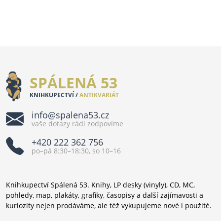
SPÁLENÁ 53
KNIHKUPECTVÍ /
ANTIKVARIÁT
info@spalena53.cz
vaše dotazy rádi zodpovíme
+420 222 362 756
po–pá 8:30–18:30, so 10–16
Knihkupectví Spálená 53. Knihy, LP desky (vinyly), CD, MC,
pohledy, map, plakáty, grafiky, časopisy a další zajímavosti a
kuriozity nejen prodáváme, ale též vykupujeme nové i použité.