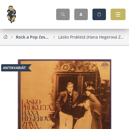
Rock a Pop československý
Lásko Prokletá (Hana Hegerová Zpívá Texty Pavla Kopty)
ANTIKVARIÁT