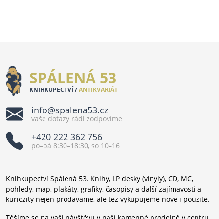
SPÁLENÁ 53
KNIHKUPECTVÍ /
ANTIKVARIÁT
info@spalena53.cz
vaše dotazy rádi zodpovíme
+420 222 362 756
po–pá 8:30–18:30, so 10–16
Knihkupectví Spálená 53. Knihy, LP desky (vinyly), CD, MC,
pohledy, map, plakáty, grafiky, časopisy a další zajímavosti a
kuriozity nejen prodáváme, ale též vykupujeme nové i použité.
Těšíme se na vaši návštěvu v naší kamenné prodejně v centru