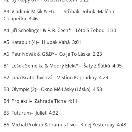
A3 Vladimír Mišík & Etc…– Stříhali Dohola Malého
Chlapečka 3:46
A4 Jiří Schelinger & F. R. Čech*– Léto S Tebou 3:30
A5 Katapult (4)– Hlupák Váhá 3:01
A6 Petr Novák & G&B*– Co Je To Láska 2:23
B1 Lešek Semelka & Modrý Efekt*– Šaty Z Šátků 4:05
B2 Jana Kratochvílová– V Stínu Kapradiny 4:29
B3 Olympic (2)– Okno Mé Lásky (Láska) 4:53
B4 Projektil– Zahrada Ticha 4:11
B5 Futurum– Juliet 4:32
B6 Michal Prokop & Framus Five– Kolej Yesterday 4:48