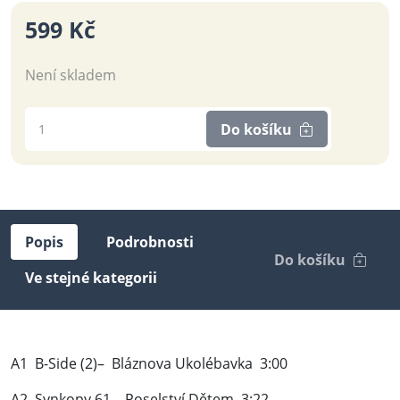
599 Kč
Není skladem
Do košíku
Popis
Podrobnosti
Do košíku
Ve stejné kategorii
A1 B-Side (2)– Bláznova Ukolébavka 3:00
A2 Synkopy 61– Poselství Dětem 3:22