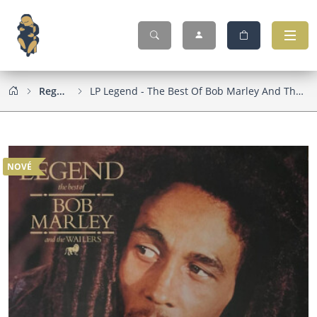
Reggae
LP Legend - The Best Of Bob Marley And The Wailers
NOVÉ