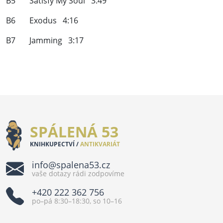
B5 Satisfy My Soul 3:49
B6 Exodus 4:16
B7 Jamming 3:17
SPÁLENÁ 53
KNIHKUPECTVÍ /
ANTIKVARIÁT
info@spalena53.cz
vaše dotazy rádi zodpovíme
+420 222 362 756
po–pá 8:30–18:30, so 10–16