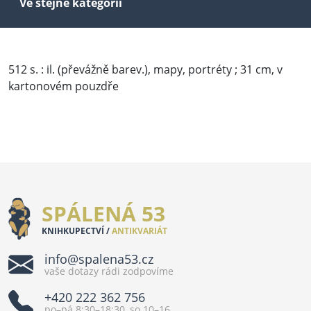
Ve stejné kategorii
512 s. : il. (převážně barev.), mapy, portréty ; 31 cm, v
kartonovém pouzdře
SPÁLENÁ 53
KNIHKUPECTVÍ /
ANTIKVARIÁT
info@spalena53.cz
vaše dotazy rádi zodpovíme
+420 222 362 756
po–pá 8:30–18:30, so 10–16