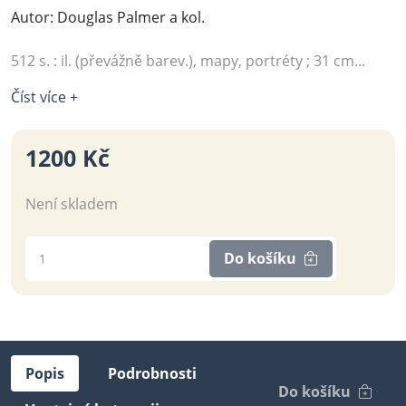
Autor: Douglas Palmer a kol.
512 s. : il. (převážně barev.), mapy, portréty ; 31 cm...
Číst více +
1200 Kč
Není skladem
Do košíku
Popis
Podrobnosti
Do košíku