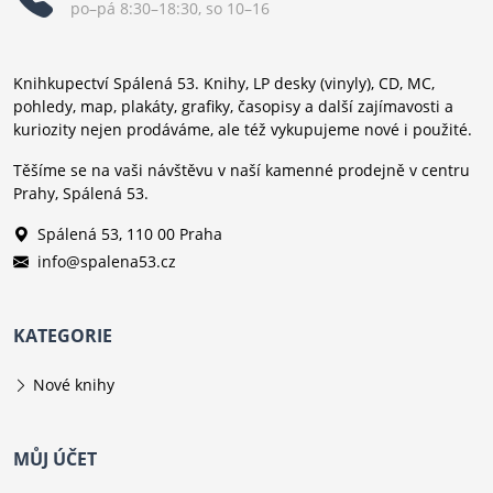
po–pá 8:30–18:30, so 10–16
Knihkupectví Spálená 53. Knihy, LP desky (vinyly), CD, MC,
pohledy, map, plakáty, grafiky, časopisy a další zajímavosti a
kuriozity nejen prodáváme, ale též vykupujeme nové i použité.
Těšíme se na vaši návštěvu v naší kamenné prodejně v centru
Prahy, Spálená 53.
Spálená 53, 110 00 Praha
info@spalena53.cz
KATEGORIE
Nové knihy
MŮJ ÚČET