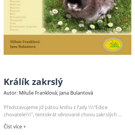
Králík zakrslý
Autor: Miluše Franklová; Jana Bulantová
Představujeme již pátou knihu z řady \\\"Edice
chovatele\\\", tentokrát věnované chovu zakrslých ...
Číst více +