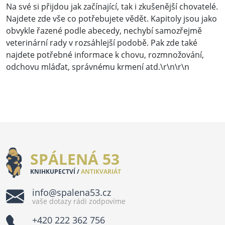
Na své si přijdou jak začínající, tak i zkušenější chovatelé.
Najdete zde vše co potřebujete vědět. Kapitoly jsou jako
obvykle řazené podle abecedy, nechybí samozřejmě
veterinární rady v rozsáhlejší podobě. Pak zde také
najdete potřebné informace k chovu, rozmnožování,
odchovu mláďat, správnému krmení atd.\r\n\r\n
SPÁLENÁ 53
KNIHKUPECTVÍ /
ANTIKVARIÁT
info@spalena53.cz
vaše dotazy rádi zodpovíme
+420 222 362 756