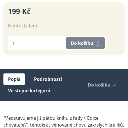
199 Kč
Není skladem
Do košíku
Popis
Podrobnosti
Do košíku
Ve stejné kategorii
Představujeme již pátou knihu z řady \"Edice
chovatele\", tentokrát věnované chovu zakrslých králíků.