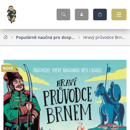
Populárně naučná pro dospělé
Hravý průvodce Brnem
NOVÉ