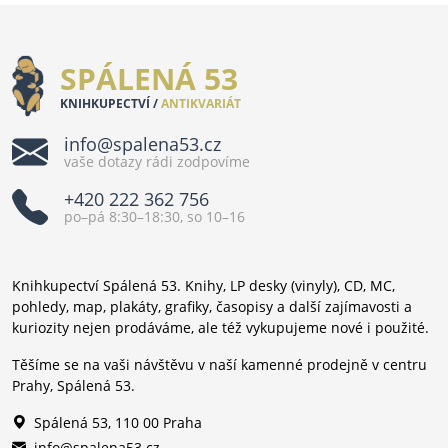
SPÁLENÁ 53
KNIHKUPECTVÍ /
ANTIKVARIÁT
info@spalena53.cz
vaše dotazy rádi zodpovíme
+420 222 362 756
po–pá 8:30–18:30, so 10–16
Knihkupectví Spálená 53. Knihy, LP desky (vinyly), CD, MC,
pohledy, map, plakáty, grafiky, časopisy a další zajímavosti a
kuriozity nejen prodáváme, ale též vykupujeme nové i použité.
Těšíme se na vaši návštěvu v naší kamenné prodejně v centru
Prahy, Spálená 53.
Spálená 53, 110 00 Praha
info@spalena53.cz