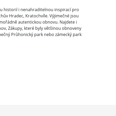
historií i nenahraditelnou inspirací pro
chův Hradec, Kratochvíle. Výjimečné jsou
imořádně autentickou obnovu. Najdete i
vkov, Zákupy, které byly většinou obnoveny
ýjimečný Průhonický park nebo zámecký park