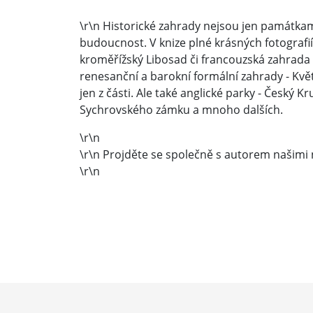
\r\n Historické zahrady nejsou jen památkam
budoucnost. V knize plné krásných fotografi
kroměřížský Libosad či francouzská zahrada
renesanční a barokní formální zahrady - Kvě
jen z části. Ale také anglické parky - Český
Sychrovského zámku a mnoho dalších.
\r\n
\r\n Projděte se společně s autorem našimi 
\r\n