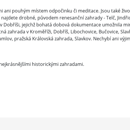
i ani pouhým místem odpočinku či meditace. Jsou také živou 
í najdete drobné, původem renesanční zahrady - Telč, Jindři
 v Dobříši, jejichž bohatá dobová dokumentace umožnila m
tná zahrada v Kroměříži, Dobříš, Libochovice, Bučovice, Sla
 Krumlov, pražská Královská zahrada, Slavkov. Nechybí ani v
nejkrásnějšími historickými zahradami.