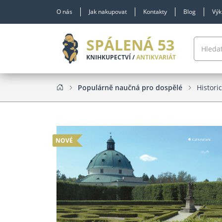
O nás
Jak nakupovat
Kontakty
Blog
Výk
SPÁLENÁ 53
KNIHKUPECTVÍ /
ANTIKVARIÁT
Populárně naučná pro dospělé
Histori
NOVÉ