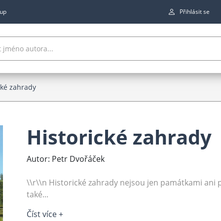
up
Přihlásit se
cké zahrady
Historické zahrady
Autor: Petr Dvořáček
\\r\\n Historické zahrady nejsou jen památkami an
také...
Číst více +