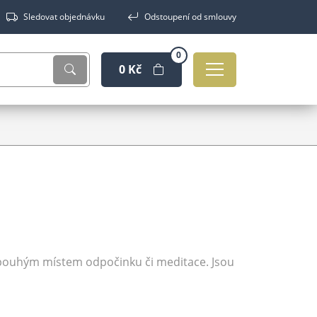
Sledovat objednávku
Odstoupení od smlouvy
0
0 Kč
i pouhým místem odpočinku či meditace. Jsou