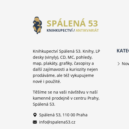
SPÁLENÁ 53
KNIHKUPECTVÍ /
ANTIKVARIÁT
KATE
Knihkupectví Spálená 53. Knihy, LP
desky (vinyly), CD, MC, pohledy,
map, plakáty, grafiky, časopisy a
Nov
další zajímavosti a kuriozity nejen
prodáváme, ale též vykupujeme
nové i použité.
Těšíme se na vaši návštěvu v naší
kamenné prodejně v centru Prahy,
Spálená 53.
Spálená 53, 110 00 Praha
info@spalena53.cz