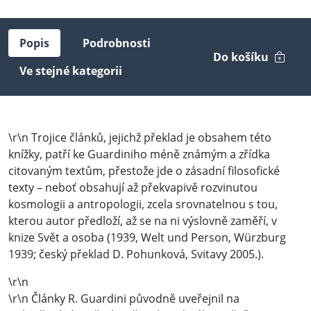
Popis
Podrobnosti
Do košíku
Ve stejné kategorii
\r\n Trojice článků, jejichž překlad je obsahem této
knížky, patří ke Guardiniho méně známým a zřídka
citovaným textům, přestože jde o zásadní filosofické
texty – neboť obsahují až překvapivě rozvinutou
kosmologii a antropologii, zcela srovnatelnou s tou,
kterou autor předloží, až se na ni výslovně zaměří, v
knize Svět a osoba (1939, Welt und Person, Würzburg
1939; český překlad D. Pohunková, Svitavy 2005.).
\r\n
\r\n Články R. Guardini původně uveřejnil na