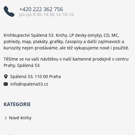
+420 222 362 756
po–pá 8:30–18:30, so 10–16
Knihkupectví Spálená 53. Knihy, LP desky (vinyly), CD, MC,
pohledy, map, plakáty, grafiky, časopisy a další zajímavosti a
kuriozity nejen prodáváme, ale též vykupujeme nové i použité.
Těšíme se na vaši návštěvu v naší kamenné prodejně v centru
Prahy, Spálená 53.
Spálená 53, 110 00 Praha
info@spalena53.cz
KATEGORIE
Nové knihy