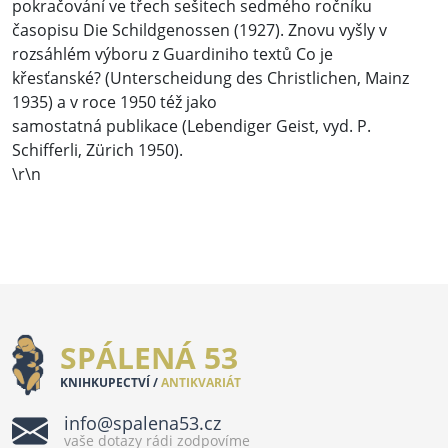
pokračování ve třech sešitech sedmého ročníku
časopisu Die Schildgenossen (1927). Znovu vyšly v
rozsáhlém výboru z Guardiniho textů Co je
křesťanské? (Unterscheidung des Christlichen, Mainz
1935) a v roce 1950 též jako
samostatná publikace (Lebendiger Geist, vyd. P.
Schifferli, Zürich 1950).
\r\n
SPÁLENÁ 53
KNIHKUPECTVÍ /
ANTIKVARIÁT
info@spalena53.cz
vaše dotazy rádi zodpovíme