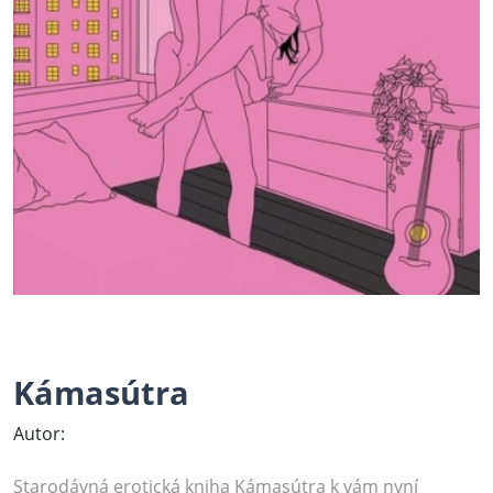
Kámasútra
Autor:
Starodávná erotická kniha Kámasútra k vám nyní