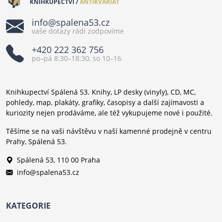
KNIHKUPECTVÍ /
ANTIKVARIÁT
info@spalena53.cz
vaše dotazy rádi zodpovíme
+420 222 362 756
po–pá 8:30–18:30, so 10–16
Knihkupectví Spálená 53. Knihy, LP desky (vinyly), CD, MC,
pohledy, map, plakáty, grafiky, časopisy a další zajímavosti a
kuriozity nejen prodáváme, ale též vykupujeme nové i použité.
Těšíme se na vaši návštěvu v naší kamenné prodejně v centru
Prahy, Spálená 53.
Spálená 53, 110 00 Praha
info@spalena53.cz
KATEGORIE