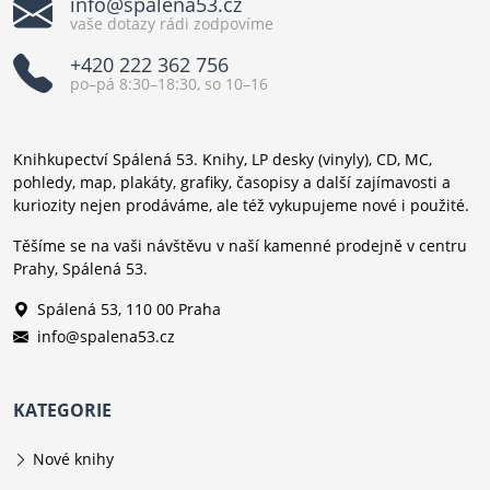
info@spalena53.cz
vaše dotazy rádi zodpovíme
+420 222 362 756
po–pá 8:30–18:30, so 10–16
Knihkupectví Spálená 53. Knihy, LP desky (vinyly), CD, MC,
pohledy, map, plakáty, grafiky, časopisy a další zajímavosti a
kuriozity nejen prodáváme, ale též vykupujeme nové i použité.
Těšíme se na vaši návštěvu v naší kamenné prodejně v centru
Prahy, Spálená 53.
Spálená 53, 110 00 Praha
info@spalena53.cz
KATEGORIE
Nové knihy