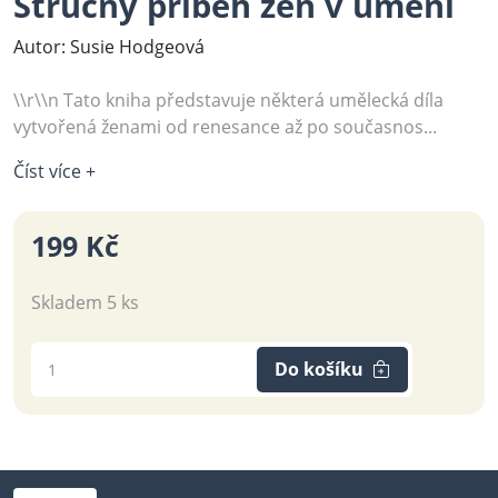
Stručný příběh žen v umění
Autor: Susie Hodgeová
\\r\\n Tato kniha představuje některá umělecká díla
vytvořená ženami od renesance až po současnos...
Číst více +
199 Kč
Skladem 5 ks
Do košíku