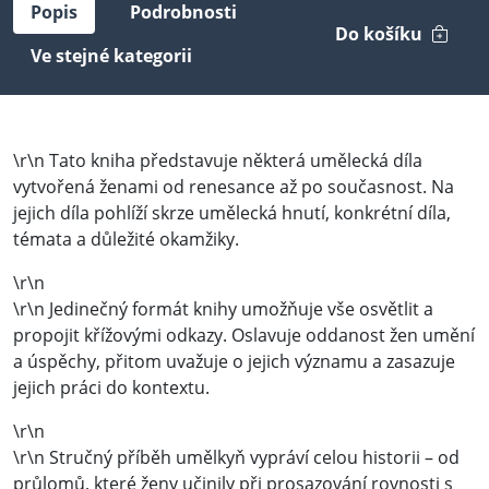
Popis
Podrobnosti
Do košíku
Ve stejné kategorii
\r\n Tato kniha představuje některá umělecká díla
vytvořená ženami od renesance až po současnost. Na
jejich díla pohlíží skrze umělecká hnutí, konkrétní díla,
témata a důležité okamžiky.
\r\n
\r\n Jedinečný formát knihy umožňuje vše osvětlit a
propojit křížovými odkazy. Oslavuje oddanost žen umění
a úspěchy, přitom uvažuje o jejich významu a zasazuje
jejich práci do kontextu.
\r\n
\r\n Stručný příběh umělkyň vypráví celou historii – od
průlomů, které ženy učinily při prosazování rovnosti s