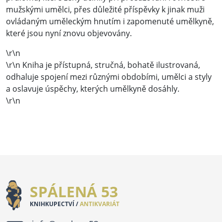
mužskými umělci, přes důležité příspěvky k jinak muži
ovládaným uměleckým hnutím i zapomenuté umělkyně,
které jsou nyní znovu objevovány.
\r\n
\r\n Kniha je přístupná, stručná, bohatě ilustrovaná,
odhaluje spojení mezi různými obdobími, umělci a styly
a oslavuje úspěchy, kterých umělkyně dosáhly.
\r\n
SPÁLENÁ 53
KNIHKUPECTVÍ /
ANTIKVARIÁT