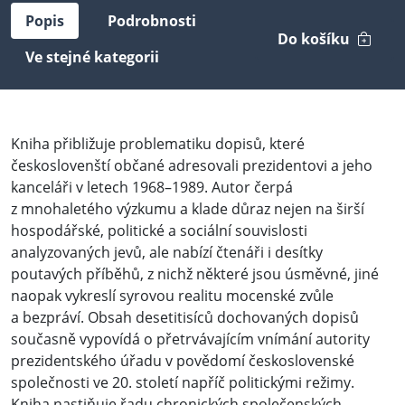
Popis
Podrobnosti
Do košíku
Ve stejné kategorii
Kniha přibližuje problematiku dopisů, které
českoslovenští občané adresovali prezidentovi a jeho
kanceláři v letech 1968–1989. Autor čerpá
z mnohaletého výzkumu a klade důraz nejen na širší
hospodářské, politické a sociální souvislosti
analyzovaných jevů, ale nabízí čtenáři i desítky
poutavých příběhů, z nichž některé jsou úsměvné, jiné
naopak vykreslí syrovou realitu mocenské zvůle
a bezpráví. Obsah desetitisíců dochovaných dopisů
současně vypovídá o přetrvávajícím vnímání autority
prezidentského úřadu v povědomí československé
společnosti ve 20. století napříč politickými režimy.
Kniha nastiňuje řadu chronických společenských