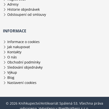
Adresy
Historie objednávek
Odstoupení od smlouvy
INFORMACE
Informace o cookies
Jak nakupovat
Kontakty
O nás
Obchodní podmínky
Sledování objednávky
Výkup
Blog
Nastavení cookies
© 2026 Knihkupectví/Antikvariát Spálená 53. Všechna práva
vyhrazena. Vytvořeno v
PixelBrothers s.r.o.