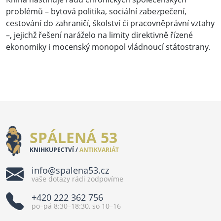
problémů – bytová politika, sociální zabezpečení,
cestování do zahraničí, školství či pracovněprávní vztahy
–, jejichž řešení naráželo na limity direktivně řízené
ekonomiky i mocenský monopol vládnoucí státostrany.
SPÁLENÁ 53
KNIHKUPECTVÍ /
ANTIKVARIÁT
info@spalena53.cz
vaše dotazy rádi zodpovíme
+420 222 362 756
po–pá 8:30–18:30, so 10–16