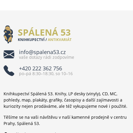
SPÁLENÁ 53
KNIHKUPECTVÍ /
ANTIKVARIÁT
info@spalena53.cz
vaše dotazy rádi zodpovíme
+420 222 362 756
po–pá 8:30–18:30, so 10–16
Knihkupectví Spálená 53. Knihy, LP desky (vinyly), CD, MC,
pohledy, map, plakáty, grafiky, časopisy a další zajímavosti a
kuriozity nejen prodáváme, ale též vykupujeme nové i použité.
Těšíme se na vaši návštěvu v naší kamenné prodejně v centru
Prahy, Spálená 53.