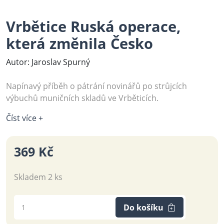
Vrbětice Ruská operace,
která změnila Česko
Autor: Jaroslav Spurný
Napínavý příběh o pátrání novinářů po strůjcích
výbuchů muničních skladů ve Vrběticích.
Číst více +
369 Kč
Skladem 2 ks
Do košíku