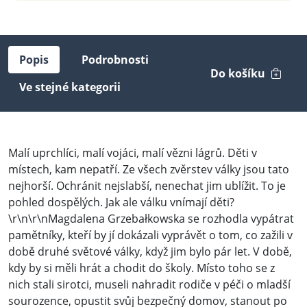
Popis
Podrobnosti
Do košíku
Ve stejné kategorii
Malí uprchlíci, malí vojáci, malí vězni lágrů. Děti v
místech, kam nepatří. Ze všech zvěrstev války jsou tato
nejhorší. Ochránit nejslabší, nenechat jim ublížit. To je
pohled dospělých. Jak ale válku vnímají děti?
\r\n\r\nMagdalena Grzebałkowska se rozhodla vypátrat
pamětníky, kteří by jí dokázali vyprávět o tom, co zažili v
době druhé světové války, když jim bylo pár let. V době,
kdy by si měli hrát a chodit do školy. Místo toho se z
nich stali sirotci, museli nahradit rodiče v péči o mladší
sourozence, opustit svůj bezpečný domov, stanout po