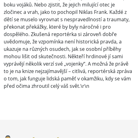
boku vojáků. Nebo zjistit, že jejich milující otec je
zločinec a vrah, jako to pochopil Niklas Frank. Každé z
dětí se muselo vyrovnat s nespravedlností a traumaty,
překonat překážky, které by byly náročné i pro
dospělého. Zkušená reportérka si zároveň dobře
uvědomuje, že vzpomínka není historická pravda, a
ukazuje na různých osudech, jak se osobní příběhy
mohou lišit od skutečnosti. Někteří hrdinové jí sami
vyprávějí několik verzí své „vojenky“. A možná že právě
to je na knize nejzajímavější – citlivá, reportérská zpráva
o tom, jak funguje lidská paměť v okamžiku, kdy se vám
před očima zhroutil celý váš svět.\r\n