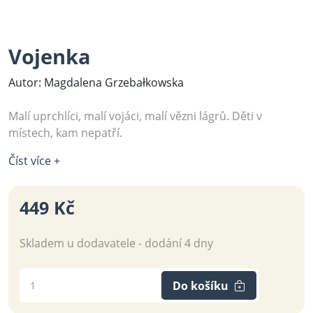
Vojenka
Autor: Magdalena Grzebałkowska
Malí uprchlíci, malí vojáci, malí vězni lágrů. Děti v
místech, kam nepatří.
Číst více +
449 Kč
Skladem u dodavatele - dodání 4 dny
Do košíku