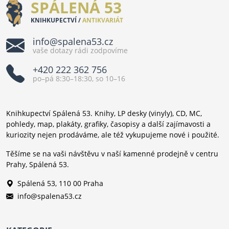
SPÁLENÁ 53
KNIHKUPECTVÍ /
ANTIKVARIÁT
info@spalena53.cz
vaše dotazy rádi zodpovíme
+420 222 362 756
po–pá 8:30–18:30, so 10–16
Knihkupectví Spálená 53. Knihy, LP desky (vinyly), CD, MC,
pohledy, map, plakáty, grafiky, časopisy a další zajímavosti a
kuriozity nejen prodáváme, ale též vykupujeme nové i použité.
Těšíme se na vaši návštěvu v naší kamenné prodejně v centru
Prahy, Spálená 53.
Spálená 53, 110 00 Praha
info@spalena53.cz