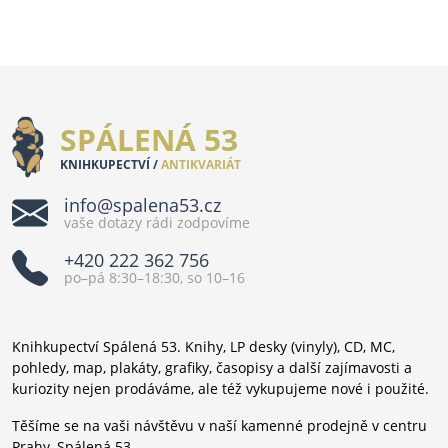
SPÁLENÁ 53
KNIHKUPECTVÍ /
ANTIKVARIÁT
info@spalena53.cz
vaše dotazy rádi zodpovíme
+420 222 362 756
po–pá 8:30–18:30, so 10–16
Knihkupectví Spálená 53. Knihy, LP desky (vinyly), CD, MC,
pohledy, map, plakáty, grafiky, časopisy a další zajímavosti a
kuriozity nejen prodáváme, ale též vykupujeme nové i použité.
Těšíme se na vaši návštěvu v naší kamenné prodejně v centru
Prahy, Spálená 53.