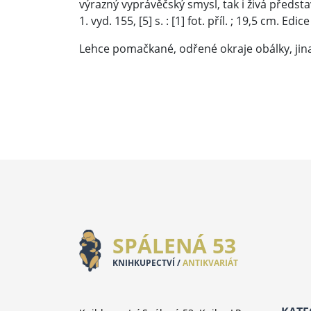
výrazný vyprávěčský smysl, tak i živá předsta
1. vyd. 155, [5] s. : [1] fot. příl. ; 19,5 cm. Edi
Lehce pomačkané, odřené okraje obálky, jin
SPÁLENÁ 53
KNIHKUPECTVÍ /
ANTIKVARIÁT