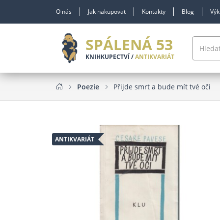
O nás
Jak nakupovat
Kontakty
Blog
Výk
SPÁLENÁ 53
KNIHKUPECTVÍ /
ANTIKVARIÁT
Poezie
Přijde smrt a bude mít tvé oči
ANTIKVARIÁT