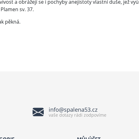
vivost a obrážejí se i pochyby anejistoty vlastní duše, jež v
ce Plamen sv. 37.
ak pěkná.
info@spalena53.cz
vaše dotazy rádi zodpovíme