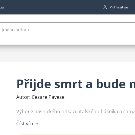
up
Přihlásit se
Přijde smrt a bude m
Autor: Cesare Pavese
Výbor z básnického odkazu italského básníka a roma
Číst více +