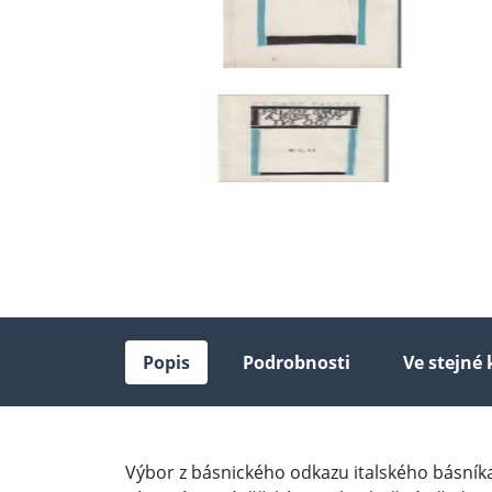
Popis
Podrobnosti
Ve stejné 
Výbor z básnického odkazu italského básníka 