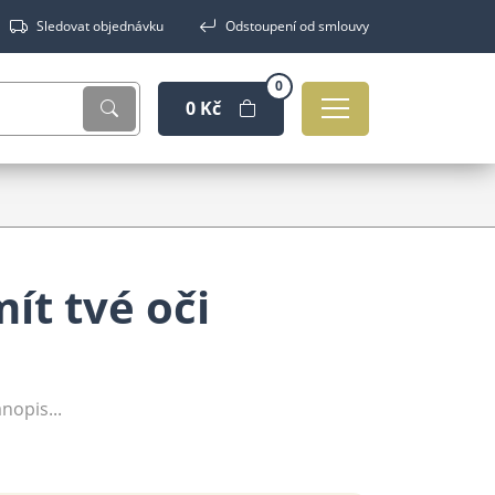
Sledovat objednávku
Odstoupení od smlouvy
0
0 Kč
ít tvé oči
nopis...