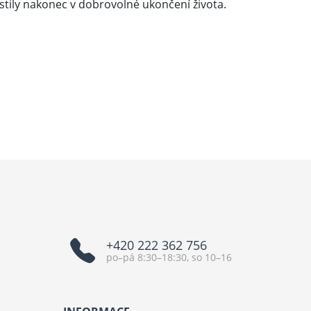
yústily nakonec v dobrovolné ukončení života.
+420 222 362 756
po–pá 8:30–18:30, so 10–16