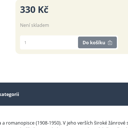
330 Kč
Není skladem
Do košíku
kategorii
a romanopisce (1908-1950). V jeho verších široké žánrové st