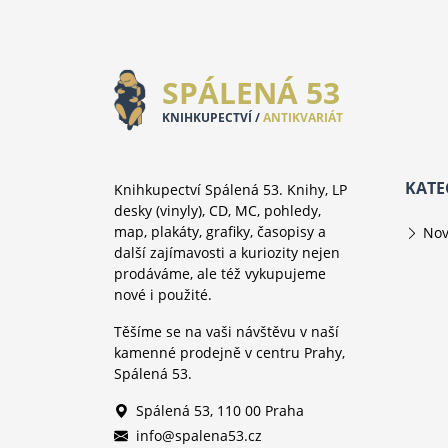
SPÁLENÁ 53
KNIHKUPECTVÍ /
ANTIKVARIÁT
KATE
Knihkupectví Spálená 53. Knihy, LP
desky (vinyly), CD, MC, pohledy,
map, plakáty, grafiky, časopisy a
Nov
další zajímavosti a kuriozity nejen
prodáváme, ale též vykupujeme
nové i použité.
Těšíme se na vaši návštěvu v naší
kamenné prodejně v centru Prahy,
Spálená 53.
Spálená 53, 110 00 Praha
info@spalena53.cz