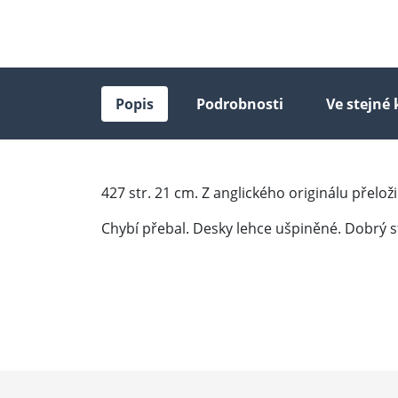
Popis
Podrobnosti
Ve stejné 
427 str. 21 cm. Z anglického originálu přeloži
Chybí přebal. Desky lehce ušpiněné. Dobrý s