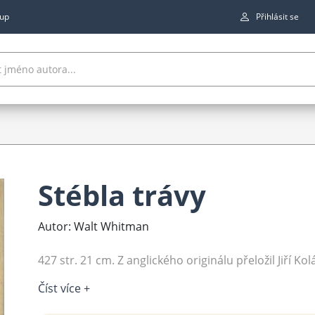
up
Přihlásit se
Stébla trávy
Autor: Walt Whitman
427 str. 21 cm. Z anglického originálu přeložil Jiří Kol
Číst více +