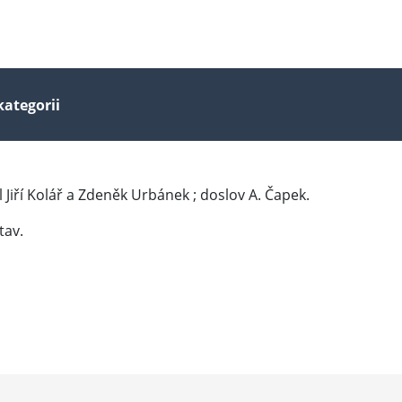
kategorii
l Jiří Kolář a Zdeněk Urbánek ; doslov A. Čapek.
tav.