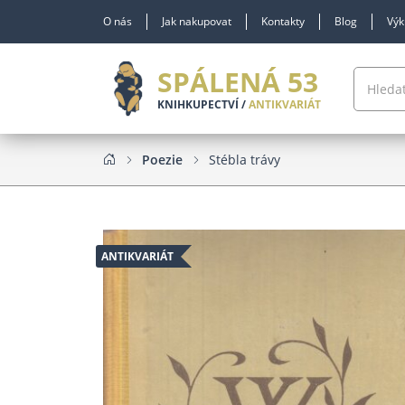
O nás
Jak nakupovat
Kontakty
Blog
Výk
SPÁLENÁ 53
KNIHKUPECTVÍ /
ANTIKVARIÁT
Poezie
Stébla trávy
ANTIKVARIÁT