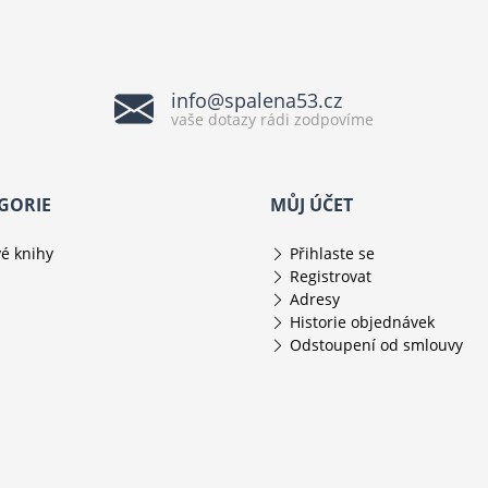
info@spalena53.cz
vaše dotazy rádi zodpovíme
GORIE
MŮJ ÚČET
é knihy
Přihlaste se
Registrovat
Adresy
Historie objednávek
Odstoupení od smlouvy