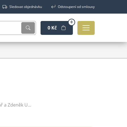
Sledovat objednávku
Odstoupení od smlouvy
0
0 Kč
ář a Zdeněk U...