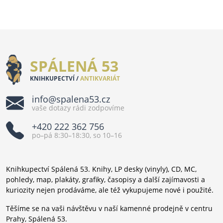
SPÁLENÁ 53
KNIHKUPECTVÍ /
ANTIKVARIÁT
info@spalena53.cz
vaše dotazy rádi zodpovíme
+420 222 362 756
po–pá 8:30–18:30, so 10–16
Knihkupectví Spálená 53. Knihy, LP desky (vinyly), CD, MC,
pohledy, map, plakáty, grafiky, časopisy a další zajímavosti a
kuriozity nejen prodáváme, ale též vykupujeme nové i použité.
Těšíme se na vaši návštěvu v naší kamenné prodejně v centru
Prahy, Spálená 53.