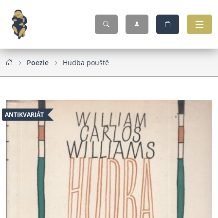
Poezie
Hudba pouště
ANTIKVARIÁT