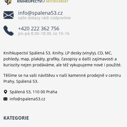
KNIHKUPECTVÍ /
ANTIKVARIÁT
info@spalena53.cz
vaše dotazy rádi zodpovíme
+420 222 362 756
po–pá 8:30–18:30, so 10–16
Knihkupectví Spálená 53. Knihy, LP desky (vinyly), CD, MC,
pohledy, map, plakáty, grafiky, časopisy a další zajímavosti a
kuriozity nejen prodáváme, ale též vykupujeme nové i použité.
Těšíme se na vaši návštěvu v naší kamenné prodejně v centru
Prahy, Spálená 53.
Spálená 53, 110 00 Praha
info@spalena53.cz
KATEGORIE