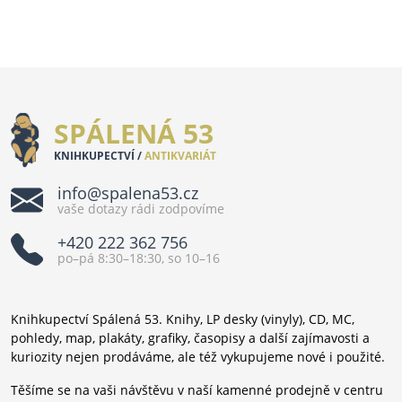
SPÁLENÁ 53
KNIHKUPECTVÍ /
ANTIKVARIÁT
info@spalena53.cz
vaše dotazy rádi zodpovíme
+420 222 362 756
po–pá 8:30–18:30, so 10–16
Knihkupectví Spálená 53. Knihy, LP desky (vinyly), CD, MC,
pohledy, map, plakáty, grafiky, časopisy a další zajímavosti a
kuriozity nejen prodáváme, ale též vykupujeme nové i použité.
Těšíme se na vaši návštěvu v naší kamenné prodejně v centru