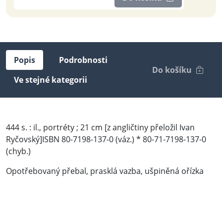
Popis
Podrobnosti
Do košíku
Ve stejné kategorii
444 s. : il., portréty ; 21 cm [z angličtiny přeložil Ivan
Ryčovský]ISBN 80-7198-137-0 (váz.) * 80-71-7198-137-0
(chyb.)
Opotřebovaný přebal, prasklá vazba, ušpiněná ořízka