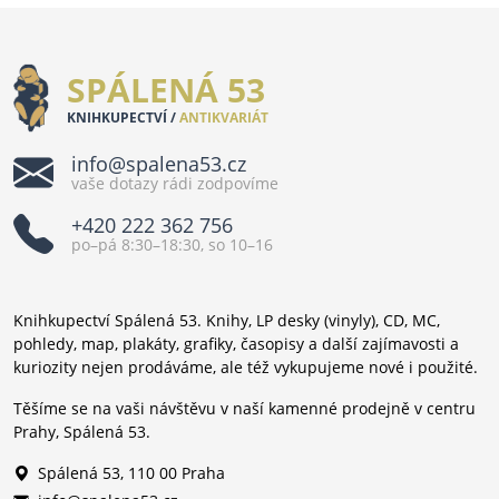
SPÁLENÁ 53
KNIHKUPECTVÍ /
ANTIKVARIÁT
info@spalena53.cz
vaše dotazy rádi zodpovíme
+420 222 362 756
po–pá 8:30–18:30, so 10–16
Knihkupectví Spálená 53. Knihy, LP desky (vinyly), CD, MC,
pohledy, map, plakáty, grafiky, časopisy a další zajímavosti a
kuriozity nejen prodáváme, ale též vykupujeme nové i použité.
Těšíme se na vaši návštěvu v naší kamenné prodejně v centru
Prahy, Spálená 53.
Spálená 53, 110 00 Praha