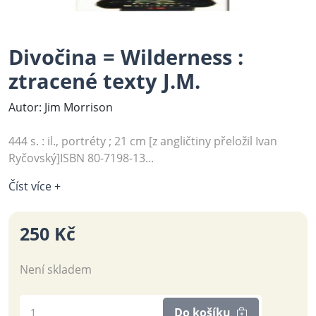
Divočina = Wilderness :
ztracené texty J.M.
Autor: Jim Morrison
444 s. : il., portréty ; 21 cm [z angličtiny přeložil Ivan
Ryčovský]ISBN 80-7198-13...
Číst více +
250 Kč
Není skladem
Do košíku