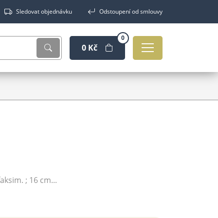
Sledovat objednávku
Odstoupení od smlouvy
0
0 Kč
 faksim. ; 16 cm...