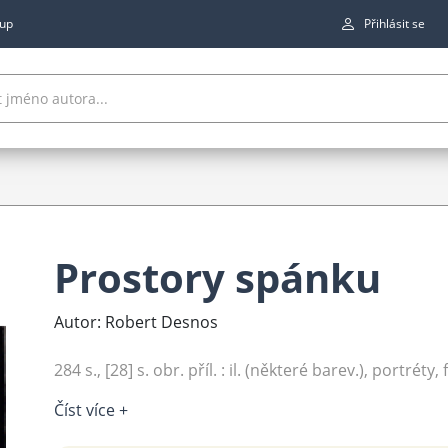
up
Přihlásit se
Prostory spánku
Autor: Robert Desnos
284 s., [28] s. obr. příl. : il. (některé barev.), portréty,
Číst více +