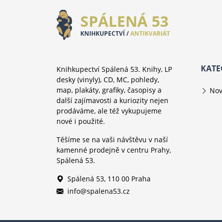
SPÁLENÁ 53
KNIHKUPECTVÍ /
ANTIKVARIÁT
KATE
Knihkupectví Spálená 53. Knihy, LP
desky (vinyly), CD, MC, pohledy,
map, plakáty, grafiky, časopisy a
Nov
další zajímavosti a kuriozity nejen
prodáváme, ale též vykupujeme
nové i použité.
Těšíme se na vaši návštěvu v naší
kamenné prodejně v centru Prahy,
Spálená 53.
Spálená 53, 110 00 Praha
info@spalena53.cz