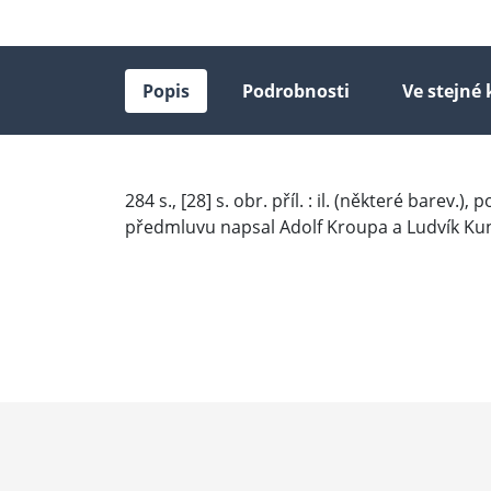
Popis
Podrobnosti
Ve stejné 
284 s., [28] s. obr. příl. : il. (některé barev.)
předmluvu napsal Adolf Kroupa a Ludvík Ku