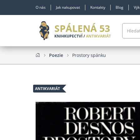
O nás
Jak nakupovat
Kontakty
Blog
Výk
SPÁLENÁ 53
KNIHKUPECTVÍ /
ANTIKVARIÁT
Poezie
Prostory spánku
ANTIKVARIÁT