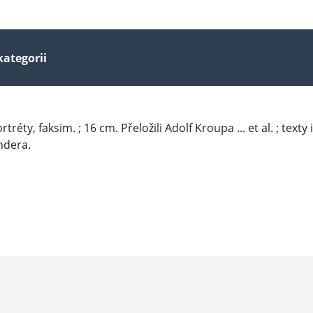
kategorii
, portréty, faksim. ; 16 cm. Přeložili Adolf Kroupa ... et al. ; t
ndera.