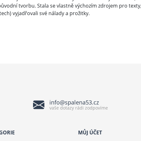
vodní tvorbu. Stala se vlastně výchozím zdrojem pro texty, v
ech) vyjadřovali své nálady a prožitky.
info@spalena53.cz
vaše dotazy rádi zodpovíme
GORIE
MŮJ ÚČET