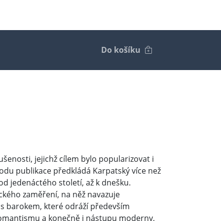
Do košíku
šenosti, jejichž cílem bylo popularizovat i
úvodu publikace předkládá Karpatský více než
d jedenáctého století, až k dnešku.
pického zaměření, na něž navazuje
 i s barokem, které odráží především
romantismu a konečně i nástupu moderny,