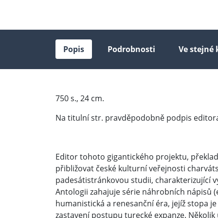
Popis
Podrobnosti
Ve stejné 
750 s., 24 cm.
Na titulní str. pravděpodobně podpis edito
Editor tohoto gigantického projektu, překlada
přibližovat české kulturní veřejnosti charvá
padesátistránkovou studii, charakterizující 
Antologii zahajuje série náhrobních nápisů (
humanistická a renesanční éra, jejíž stopa j
zastavení postupu turecké expanze. Několi