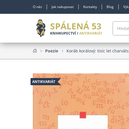
O nás
Jak nakupovat
Kontakty
Blog
Výk
SPÁLENÁ 53
KNIHKUPECTVÍ /
ANTIKVARIÁT
Poezie
Koráb korálový: tisíc let charvát
ANTIKVARIÁT