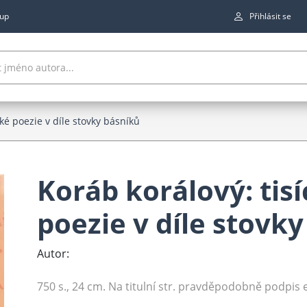
up
Přihlásit se
ské poezie v díle stovky básníků
Koráb korálový: tisí
poezie v díle stovk
Autor:
750 s., 24 cm. Na titulní str. pravděpodobně podpis 