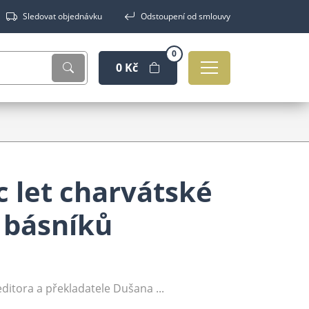
Sledovat objednávku
Odstoupení od smlouvy
0
0 Kč
c let charvátské
y básníků
editora a překladatele Dušana ...