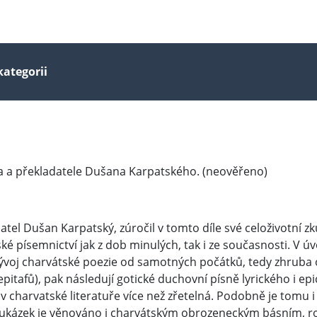
kategorii
ra a překladatele Dušana Karpatského. (neověřeno)
tel Dušan Karpatský, zúročil v tomto díle své celoživotní zku
tské písemnictví jak z dob minulých, tak i ze současnosti. V 
vývoj charvátské poezie od samotných počátků, tedy zhruba o
epitafů), pak následují gotické duchovní písně lyrického i e
e v charvatské literatuře více než zřetelná. Podobně je tomu
k ukázek je věnováno i charvátským obrozeneckým básním, 