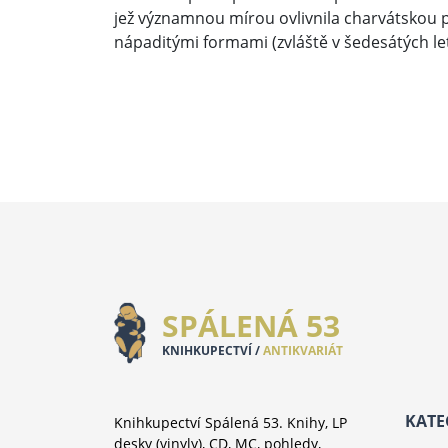
jež významnou mírou ovlivnila charvátskou pů
nápaditými formami (zvláště v šedesátých let
SPÁLENÁ 53
KNIHKUPECTVÍ /
ANTIKVARIÁT
KATE
Knihkupectví Spálená 53. Knihy, LP
desky (vinyly), CD, MC, pohledy,