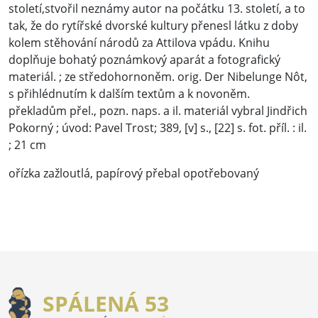
století,stvořil neznámy autor na počátku 13. století, a to
tak, že do rytířské dvorské kultury přenesl látku z doby
kolem stěhování národů za Attilova vpádu. Knihu
doplňuje bohatý poznámkový aparát a fotografický
materiál. ; ze středohornoněm. orig. Der Nibelunge Nôt,
s přihlédnutím k dalším textům a k novoněm.
překladům přel., pozn. naps. a il. materiál vybral Jindřich
Pokorný ; úvod: Pavel Trost; 389, [v] s., [22] s. fot. příl. : il.
; 21 cm
ořízka zažloutlá, papírový přebal opotřebovaný
SPÁLENÁ 53