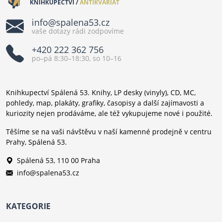
KNIHKUPECTVÍ /
ANTIKVARIÁT
info@spalena53.cz
vaše dotazy rádi zodpovíme
+420 222 362 756
po–pá 8:30–18:30, so 10–16
Knihkupectví Spálená 53. Knihy, LP desky (vinyly), CD, MC,
pohledy, map, plakáty, grafiky, časopisy a další zajímavosti a
kuriozity nejen prodáváme, ale též vykupujeme nové i použité.
Těšíme se na vaši návštěvu v naší kamenné prodejně v centru
Prahy, Spálená 53.
Spálená 53, 110 00 Praha
info@spalena53.cz
KATEGORIE