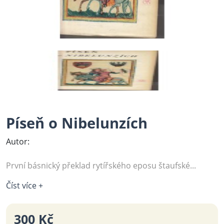
Píseň o Nibelunzích
Autor:
První básnický překlad rytířského eposu štaufské...
Číst více +
300 Kč