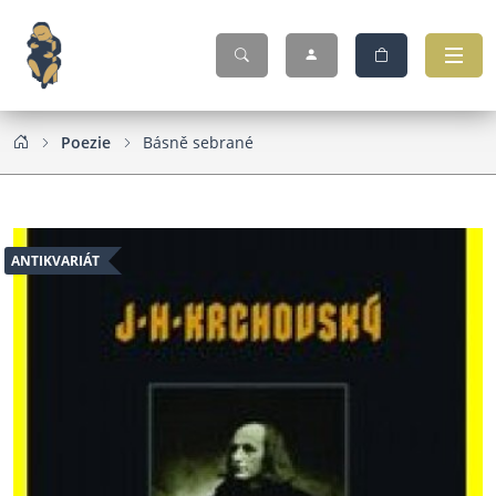
Poezie
Básně sebrané
ANTIKVARIÁT