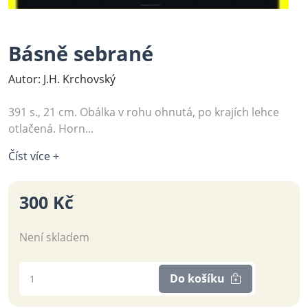
Básně sebrané
Autor: J.H. Krchovský
391 s., 21 cm. Obálka v rohu ohnutá, po krajích lehce
otlačená. Horn...
Číst více +
300 Kč
Není skladem
Do košíku