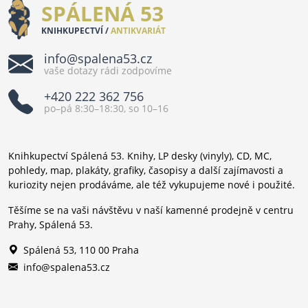
SPÁLENÁ 53
KNIHKUPECTVÍ /
ANTIKVARIÁT
info@spalena53.cz
vaše dotazy rádi zodpovíme
+420 222 362 756
po–pá 8:30–18:30, so 10–16
Knihkupectví Spálená 53. Knihy, LP desky (vinyly), CD, MC,
pohledy, map, plakáty, grafiky, časopisy a další zajímavosti a
kuriozity nejen prodáváme, ale též vykupujeme nové i použité.
Těšíme se na vaši návštěvu v naší kamenné prodejně v centru
Prahy, Spálená 53.
Spálená 53, 110 00 Praha
info@spalena53.cz