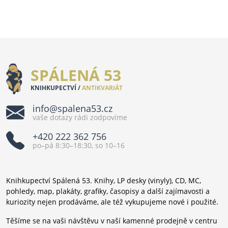
SPÁLENÁ 53
KNIHKUPECTVÍ /
ANTIKVARIÁT
info@spalena53.cz
vaše dotazy rádi zodpovíme
+420 222 362 756
po–pá 8:30–18:30, so 10–16
Knihkupectví Spálená 53. Knihy, LP desky (vinyly), CD, MC,
pohledy, map, plakáty, grafiky, časopisy a další zajímavosti a
kuriozity nejen prodáváme, ale též vykupujeme nové i použité.
Těšíme se na vaši návštěvu v naší kamenné prodejně v centru