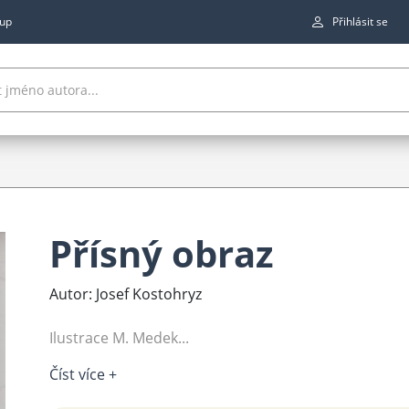
up
Přihlásit se
Přísný obraz
Autor: Josef Kostohryz
Ilustrace M. Medek...
Číst více +