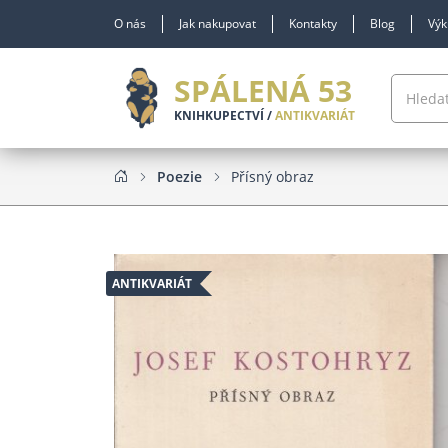
O nás
Jak nakupovat
Kontakty
Blog
Výk
SPÁLENÁ 53
KNIHKUPECTVÍ /
ANTIKVARIÁT
Poezie
Přísný obraz
ANTIKVARIÁT