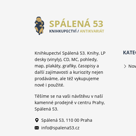
SPÁLENÁ 53
KNIHKUPECTVÍ /
ANTIKVARIÁT
KATE
Knihkupectví Spálená 53. Knihy, LP
desky (vinyly), CD, MC, pohledy,
map, plakáty, grafiky, časopisy a
Nov
další zajímavosti a kuriozity nejen
prodáváme, ale též vykupujeme
nové i použité.
Těšíme se na vaši návštěvu v naší
kamenné prodejně v centru Prahy,
Spálená 53.
Spálená 53, 110 00 Praha
info@spalena53.cz