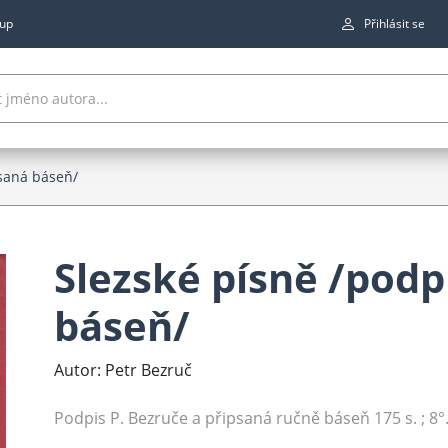
up
Přihlásit se
psaná báseň/
Slezské písně /podp
báseň/
Autor: Petr Bezruč
Podpis P. Bezruče a připsaná ručně báseň 175 s. ; 8°.