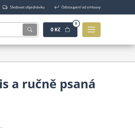
Sledovat objednávku
Odstoupení od smlouvy
0
0 Kč
is a ručně psaná
..