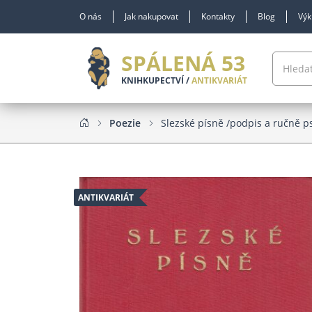
O nás
Jak nakupovat
Kontakty
Blog
Výk
SPÁLENÁ 53
KNIHKUPECTVÍ /
ANTIKVARIÁT
Poezie
Slezské písně /podpis a ručně 
ANTIKVARIÁT