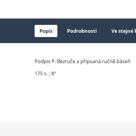
Popis
Podrobnosti
Ve stejné 
Podpis P. Bezruče a připsaná ručně báseň
175 s. ; 8°