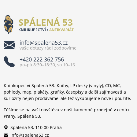
SPÁLENÁ 53
KNIHKUPECTVÍ /
ANTIKVARIÁT
info@spalena53.cz
vaše dotazy rádi zodpovíme
+420 222 362 756
po–pá 8:30–18:30, so 10–16
Knihkupectví Spálená 53. Knihy, LP desky (vinyly), CD, MC,
pohledy, map, plakáty, grafiky, časopisy a další zajímavosti a
kuriozity nejen prodáváme, ale též vykupujeme nové i použité.
Těšíme se na vaši návštěvu v naší kamenné prodejně v centru
Prahy, Spálená 53.
Spálená 53, 110 00 Praha
info@spalena53.cz