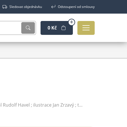
Sledovat objednávku
Odstoupení od smlouvy
0
0 Kč
 Rudolf Havel ; ilustrace Jan Zrzavý ; t...