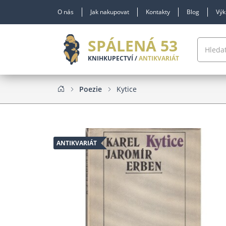
O nás
Jak nakupovat
Kontakty
Blog
Výk
SPÁLENÁ 53
KNIHKUPECTVÍ /
ANTIKVARIÁT
Poezie
Kytice
ANTIKVARIÁT