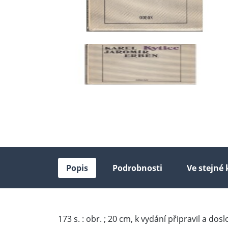
Popis
Podrobnosti
Ve stejné 
173 s. : obr. ; 20 cm, k vydání připravil a dos