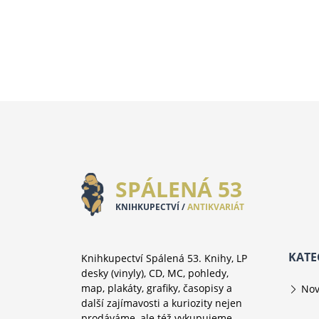
SPÁLENÁ 53
KNIHKUPECTVÍ /
ANTIKVARIÁT
KATE
Knihkupectví Spálená 53. Knihy, LP
desky (vinyly), CD, MC, pohledy,
map, plakáty, grafiky, časopisy a
Nov
další zajímavosti a kuriozity nejen
prodáváme, ale též vykupujeme