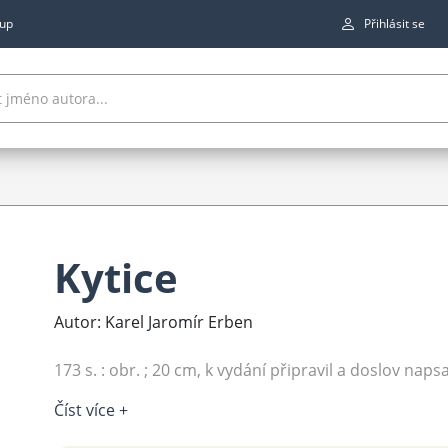
up
Přihlásit se
Kytice
Autor: Karel Jaromír Erben
173 s. : obr. ; 20 cm, k vydání připravil a doslov napsal
Číst více +