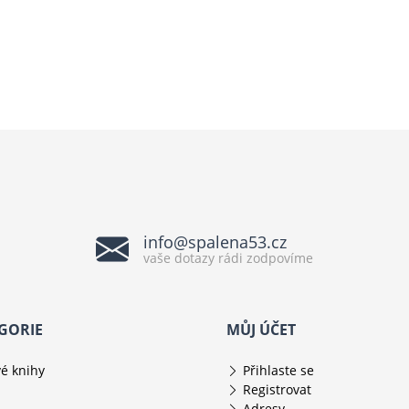
info@spalena53.cz
vaše dotazy rádi zodpovíme
GORIE
MŮJ ÚČET
é knihy
Přihlaste se
Registrovat
Adresy