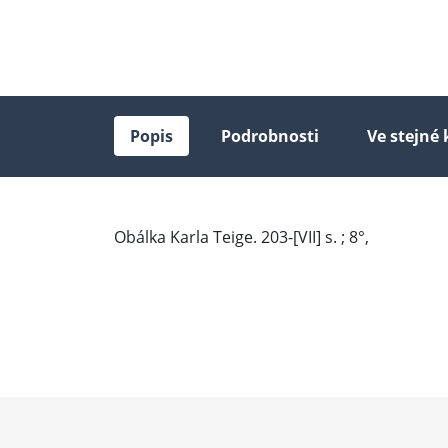
Popis
Podrobnosti
Ve stejné 
Obálka Karla Teige. 203-[VII] s. ; 8°,