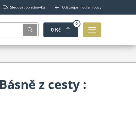
Sledovat objednávku
Odstoupení od smlouvy
0
0 Kč
Básně z cesty :