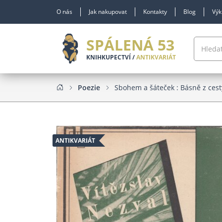
O nás
Jak nakupovat
Kontakty
Blog
Výk
SPÁLENÁ 53
KNIHKUPECTVÍ /
ANTIKVARIÁT
Poezie
Sbohem a šáteček : Básně z cesty
ANTIKVARIÁT