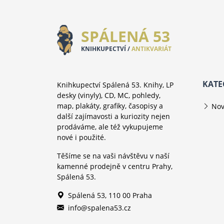
SPÁLENÁ 53
KNIHKUPECTVÍ /
ANTIKVARIÁT
KATE
Knihkupectví Spálená 53. Knihy, LP
desky (vinyly), CD, MC, pohledy,
map, plakáty, grafiky, časopisy a
Nov
další zajímavosti a kuriozity nejen
prodáváme, ale též vykupujeme
nové i použité.
Těšíme se na vaši návštěvu v naší
kamenné prodejně v centru Prahy,
Spálená 53.
Spálená 53, 110 00 Praha
info@spalena53.cz