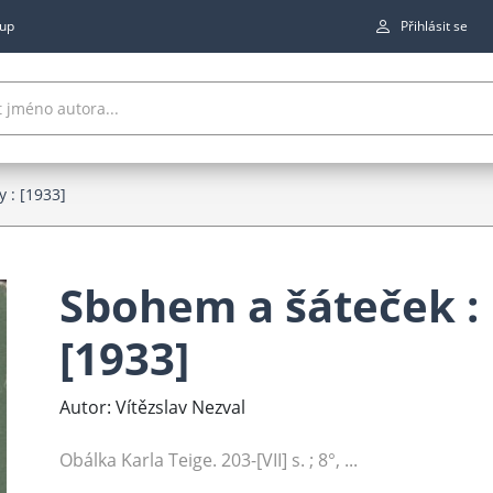
up
Přihlásit se
 : [1933]
Sbohem a šáteček : 
[1933]
Autor: Vítězslav Nezval
Obálka Karla Teige. 203-[VII] s. ; 8°, ...