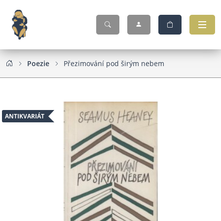
Poezie
Přezimování pod širým nebem
ANTIKVARIÁT