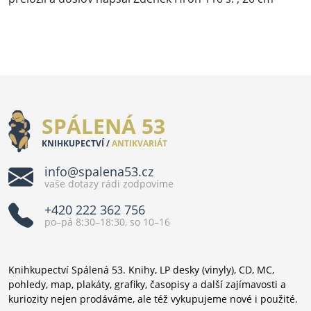
SPÁLENÁ 53
KNIHKUPECTVÍ /
ANTIKVARIÁT
info@spalena53.cz
vaše dotazy rádi zodpovíme
+420 222 362 756
po–pá 8:30–18:30, so 10–16
Knihkupectví Spálená 53. Knihy, LP desky (vinyly), CD, MC,
pohledy, map, plakáty, grafiky, časopisy a další zajímavosti a
kuriozity nejen prodáváme, ale též vykupujeme nové i použité.