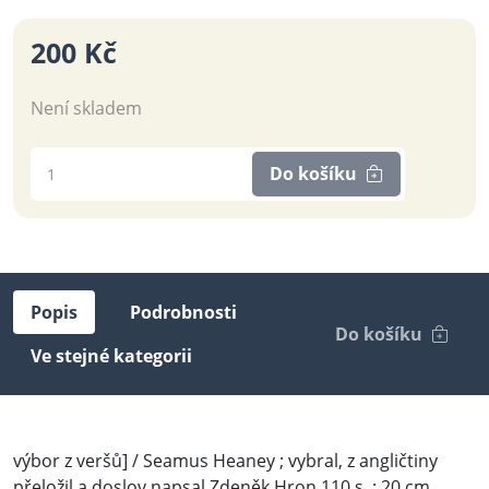
200 Kč
Není skladem
Do košíku
Popis
Podrobnosti
Do košíku
Ve stejné kategorii
výbor z veršů] / Seamus Heaney ; vybral, z angličtiny
přeložil a doslov napsal Zdeněk Hron 110 s. ; 20 cm