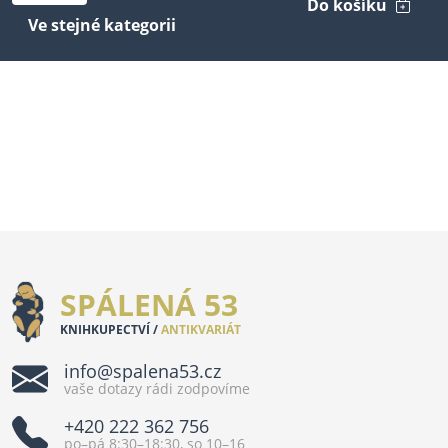
Do košíku
Ve stejné kategorii
SPÁLENÁ 53
KNIHKUPECTVÍ /
ANTIKVARIÁT
info@spalena53.cz
vaše dotazy rádi zodpovíme
+420 222 362 756
po–pá 8:30–18:30, so 10–16