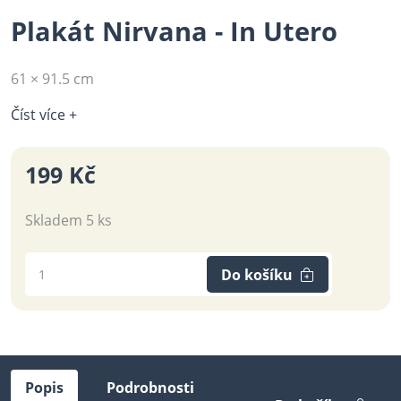
Plakát Nirvana - In Utero
61 × 91.5 cm
Číst více +
199 Kč
Skladem 5 ks
Do košíku
Popis
Podrobnosti