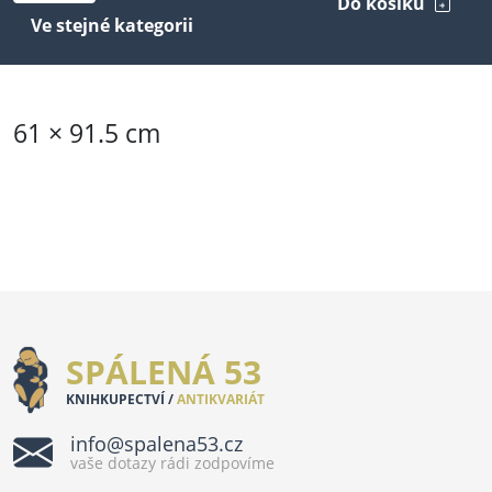
Do košíku
Ve stejné kategorii
61 × 91.5 cm
SPÁLENÁ 53
KNIHKUPECTVÍ /
ANTIKVARIÁT
info@spalena53.cz
vaše dotazy rádi zodpovíme