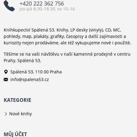
+420 222 362 756
po–pá 8:30–18:30, so 10–16
Knihkupectví Spálená 53. Knihy, LP desky (vinyly), CD, MC,
pohledy, map, plakáty, grafiky, časopisy a další zajímavosti a
kuriozity nejen prodáváme, ale též vykupujeme nové i použité.
Těšíme se na vaši návštěvu v naší kamenné prodejně v centru
Prahy, Spálená 53.
Spálená 53, 110 00 Praha
info@spalena53.cz
KATEGORIE
Nové knihy
MŮJ ÚČET