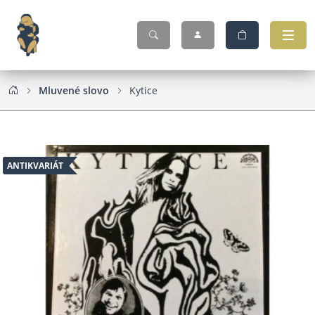
Mluvené slovo
Kytice
ANTIKVARIÁT