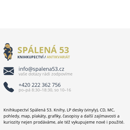
SPÁLENÁ 53
KNIHKUPECTVÍ /
ANTIKVARIÁT
info@spalena53.cz
vaše dotazy rádi zodpovíme
+420 222 362 756
po–pá 8:30–18:30, so 10–16
Knihkupectví Spálená 53. Knihy, LP desky (vinyly), CD, MC,
pohledy, map, plakáty, grafiky, časopisy a další zajímavosti a
kuriozity nejen prodáváme, ale též vykupujeme nové i použité.