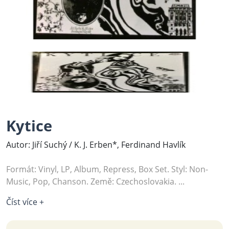
Kytice
Autor: Jiří Suchý / K. J. Erben*, Ferdinand Havlík
Formát: Vinyl, LP, Album, Repress, Box Set. Styl: Non-
Music, Pop, Chanson. Země: Czechoslovakia. ...
Číst více +