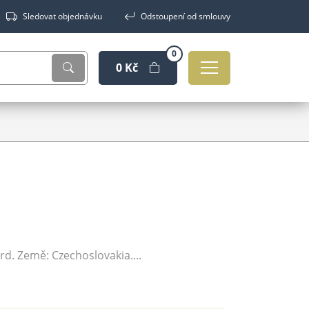
Sledovat objednávku
Odstoupení od smlouvy
0
0 Kč
rd. Země: Czechoslovakia....