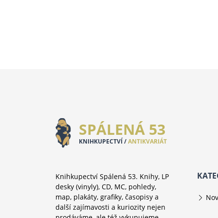
SPÁLENÁ 53
KNIHKUPECTVÍ /
ANTIKVARIÁT
KATE
Knihkupectví Spálená 53. Knihy, LP
desky (vinyly), CD, MC, pohledy,
map, plakáty, grafiky, časopisy a
Nov
další zajímavosti a kuriozity nejen
prodáváme, ale též vykupujeme