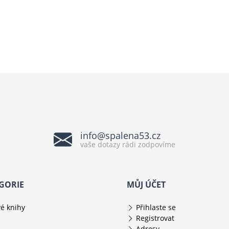
info@spalena53.cz
vaše dotazy rádi zodpovíme
GORIE
MŮJ ÚČET
é knihy
Přihlaste se
Registrovat
Adresy