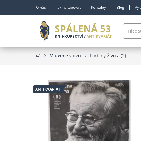
O nás
Jak nakupovat
Kontakty
Blog
Výk
SPÁLENÁ 53
KNIHKUPECTVÍ /
ANTIKVARIÁT
Mluvené slovo
Forbíny Života (2)
ANTIKVARIÁT