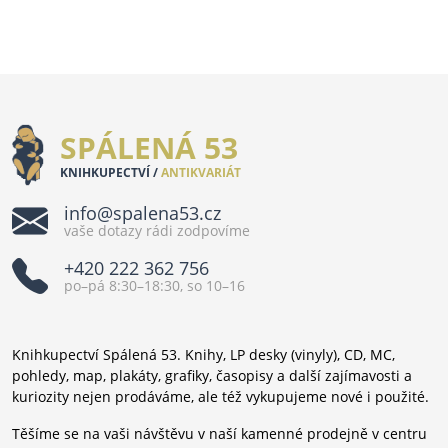
SPÁLENÁ 53
KNIHKUPECTVÍ /
ANTIKVARIÁT
info@spalena53.cz
vaše dotazy rádi zodpovíme
+420 222 362 756
po–pá 8:30–18:30, so 10–16
Knihkupectví Spálená 53. Knihy, LP desky (vinyly), CD, MC,
pohledy, map, plakáty, grafiky, časopisy a další zajímavosti a
kuriozity nejen prodáváme, ale též vykupujeme nové i použité.
Těšíme se na vaši návštěvu v naší kamenné prodejně v centru