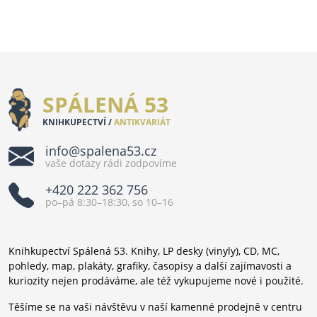
SPÁLENÁ 53
KNIHKUPECTVÍ /
ANTIKVARIÁT
info@spalena53.cz
vaše dotazy rádi zodpovíme
+420 222 362 756
po–pá 8:30–18:30, so 10–16
Knihkupectví Spálená 53. Knihy, LP desky (vinyly), CD, MC,
pohledy, map, plakáty, grafiky, časopisy a další zajímavosti a
kuriozity nejen prodáváme, ale též vykupujeme nové i použité.
Těšíme se na vaši návštěvu v naší kamenné prodejně v centru