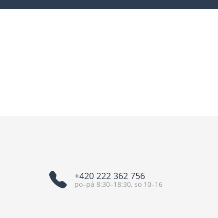
+420 222 362 756
po–pá 8:30–18:30, so 10–16