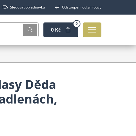
Sledovat objednávku
Odstoupení od smlouvy
0
0 Kč
vlasy Děda
řadlenách,