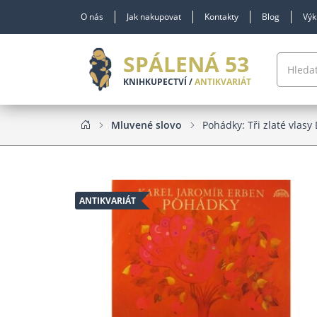
O nás
Jak nakupovat
Kontakty
Blog
Výk
SPÁLENÁ 53
KNIHKUPECTVÍ /
ANTIKVARIÁT
Mluvené slovo
Pohádky: Tři zlaté vlas
ANTIKVARIÁT