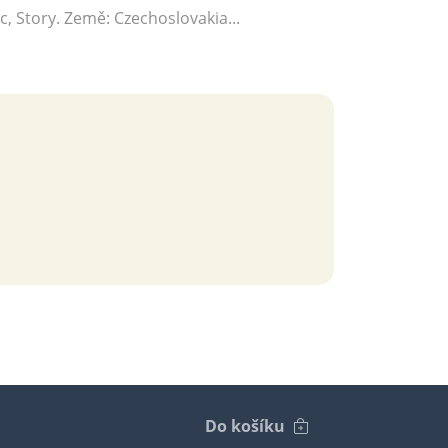
c, Story. Země: Czechoslovakia...
Do košíku