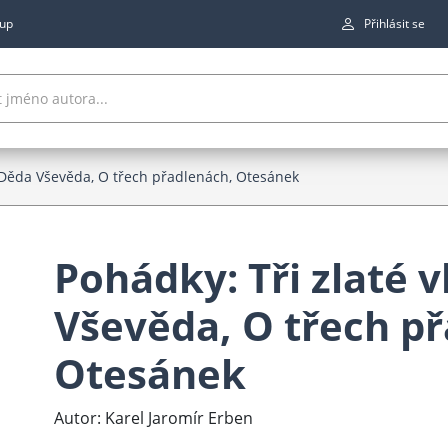
up
Přihlásit se
y Děda Vševěda, O třech přadlenách, Otesánek
Pohádky: Tři zlaté 
Vševěda, O třech p
Otesánek
Autor: Karel Jaromír Erben