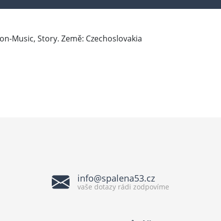
 Non-Music, Story. Země: Czechoslovakia
info@spalena53.cz
vaše dotazy rádi zodpovíme